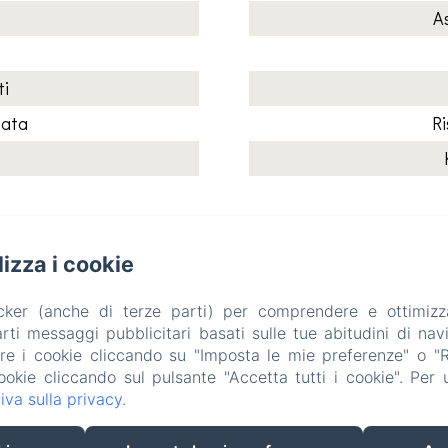
A
ti
nata
R
ilizza i cookie
Il Rifugio del Poeta Bed and Breakfast
acker (anche di terze parti) per comprendere e ottimizz
Informativa Privacy
Note legali
Informazioni sui cookie
ti messaggi pubblicitari basati sulle tue abitudini di navi
Via Partisioni 40, San Biagio di Callalta, 31048, Italia
are i cookie cliccando su "Imposta le mie preferenze" o "Rif
info@ilrifugiodelpoeta.it
ookie cliccando sul pulsante "Accetta tutti i cookie". Per ul
+393475841902
iva sulla privacy
.
+393383907055