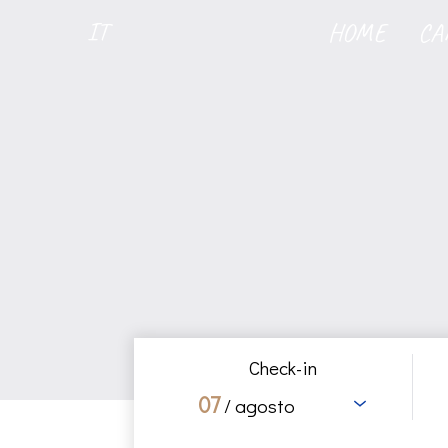
IT
HOME
CA
Check-in
07
/ agosto