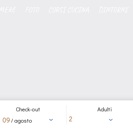
MERE
FOTO
CORSI CUCINA
DINTORNI
Check-out
Adulti
09
/ agosto