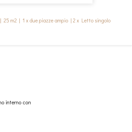
|
25 m2
|
1 x due piazze ampio
|
2 x Letto singolo
no interno con