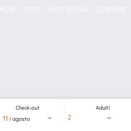
MERE
FOTO
CORSI CUCINA
DINTORNI
Check-out
Adulti
11
/ agosto