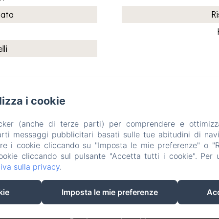
nata
R
li
ilizza i cookie
Il Rifugio del Poeta Bed and Breakfast
acker (anche di terze parti) per comprendere e ottimizz
Informativa Privacy
Note legali
Informazioni sui cookie
ti messaggi pubblicitari basati sulle tue abitudini di navi
Via Partisioni 40, San Biagio di Callalta, 31048, Italia
are i cookie cliccando su "Imposta le mie preferenze" o "Rif
info@ilrifugiodelpoeta.it
ookie cliccando sul pulsante "Accetta tutti i cookie". Per ul
+393475841902
iva sulla privacy
.
+393383907055
kie
Imposta le mie preferenze
Acc