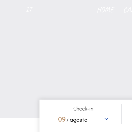
IT
HOME
CA
Check-in
09
/ agosto