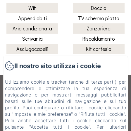
Wifi
Doccia
Appendiabiti
TV schermo piatto
Aria condizionata
Zanzariera
Scrivania
Riscaldamento
Asciugacapelli
Kit cortesia
Il nostro sito utilizza i cookie
Utilizziamo cookie e tracker (anche di terze parti) per
Il Rifugio del Poeta Bed and Breakfast
comprendere e ottimizzare la tua esperienza di
navigazione e per mostrarti messaggi pubblicitari
Informativa Privacy
Note legali
Informazioni sui cookie
basati sulle tue abitudini di navigazione e sul tuo
Via Partisioni 40, San Biagio di Callalta, 31048,
profilo. Puoi configurare o rifiutare i cookie cliccando
Italia
su "Imposta le mie preferenze" o "Rifiuta tutti i cookie".
info@ilrifugiodelpoeta.it
Puoi anche accettare tutti i cookie cliccando sul
+393475841902
pulsante "Accetta tutti i cookie". Per ulteriori